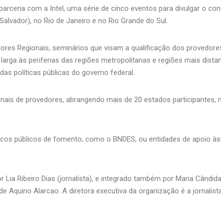
 parceria com a Intel, uma série de cinco eventos para divulgar o 
Salvador), no Rio de Janeiro e no Rio Grande do Sul.
res Regionais, seminários que visam a qualificação dos provedores
larga às periferias das regiões metropolitanas e regiões mais dist
s políticas públicas do governo federal.
nais de provedores, abrangendo mais de 20 estados participantes, ma
cos públicos de fomento, como o BNDES, ou entidades de apoio à
or Lia Ribeiro Dias (jornalista), e integrado também por Maria Cândi
e Aquino Alarcao. A diretora executiva da organização é a jornalist